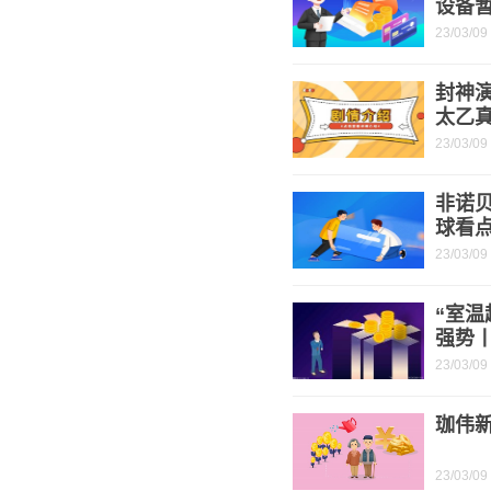
设备暂
23/03/09
封神
太乙
23/03/09
非诺
球看
23/03/09
“室
强势丨
23/03/09
珈伟新
23/03/09