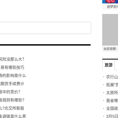
逐梦前
当前观察：Ho
风险没那么大？
旅游
交易有哪些技巧
场的影响是什么
农行山
指期货手续费计
拓展“
易中的竞价？
太原所
易规则有哪些?
我省唯
么?北交所新股
全国政
金调拨是什么意
3月5