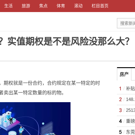
生活
旅游
焦点
体育
滚动
栏目首页
？实值期权是不是风险没那么大？
房产
。期权就是一份合约，合约规定在某一特定的时
补贴
者卖出某一特定数量的标的物。
25
重磅
东莞