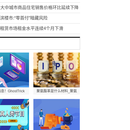
个大中城市商品住宅销售价格环比延续下降
滨楼市:“零首付”暗藏风险
租赁市场租金水平连续4个月下滑
！GhostTrick
聚氨酯革是什么材料_聚氨