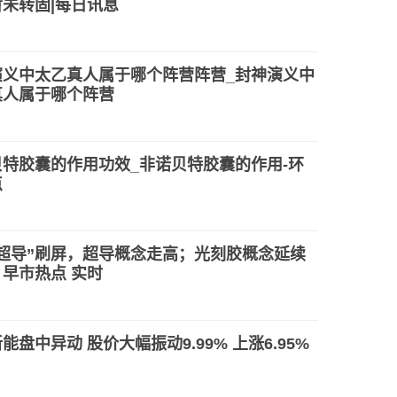
未转固|每日讯息
演义中太乙真人属于哪个阵营阵营_封神演义中
真人属于哪个阵营
贝特胶囊的作用功效_非诺贝特胶囊的作用-环
点
温超导”刷屏，超导概念走高；光刻胶概念延续
早市热点 实时
能盘中异动 股价大幅振动9.99% 上涨6.95%