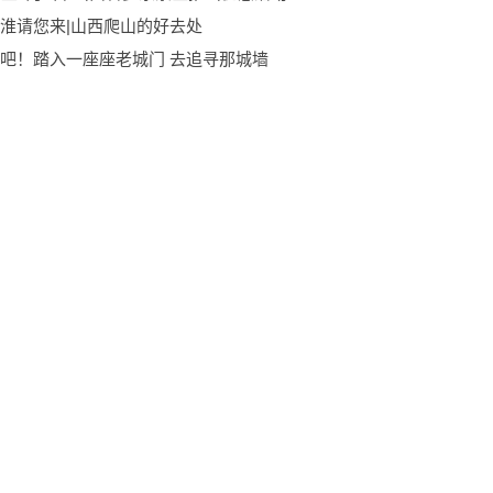
淮请您来|山西爬山的好去处
吧！踏入一座座老城门 去追寻那城墙