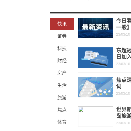
市价委托本方最优价格是什么意思?深
股票七不买三不卖是什么意思？股票买
今日
快讯
一般】【
23/03/10
证券
科技
东超冠
日加
财经
23/03/10
房产
焦点
生活
词
23/03/10
旅游
世界
焦点
岛旅
体育
23/03/10