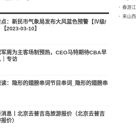
春游江
市有哪些市价申
来山西
卖佣金怎么收取
看点：新民市气象局发布大风蓝色预警【Ⅳ级/
2023-03-10】
军周为主客场制预热，CEO马特期待CBA早
入｜专访
速读：隐形的翅膀串词节目串词_隐形的翅膀串
新消息丨北京去普吉岛旅游报价（北京去普吉
游报价）