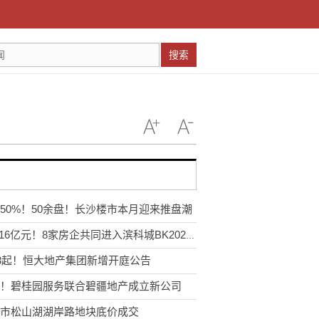
搜索
50%！50余盘！长沙楼市本月迎来推盘潮
148.16亿元！8家房企共同进入滨科城BK202201号
13起！恒大地产集团新增开庭公告
！碧桂园服务联合碧疆地产成立新公司
市松山湖湖岸路地块底价成交